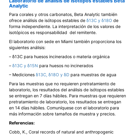
Laboratorio de análisis de isótopos estables Beta
Analytic
Para corales y otros carbonatos, Beta Analytic también
ofrece análisis de isótopos estables de
δ13C y δ18O
de
forma independiente. La interpretación de los valores de
isotópicos es responsabilidad del remitente.
El laboratorio con sede en Miami también proporciona los
siguientes análisis:
– δ13C para huesos incinerados o materia orgánica
–
δ13C y δ15N
para huesos no incinerados
– Mediciones
δ13C, δ18O y δD
para muestras de agua
Para las muestras que no requieren pretratamiento de
laboratorio, los resultados del análisis de isótopos estables
se entregan en 7 días hábiles. Para muestras que requieren
pretratamiento de laboratorio, los resultados se entregan
en 14 días hábiles. Comuníquese con el laboratorio para
más información sobre tamaños de muestra y precios.
Referencias:
Cobb, K., Coral records of natural and anthropogenic