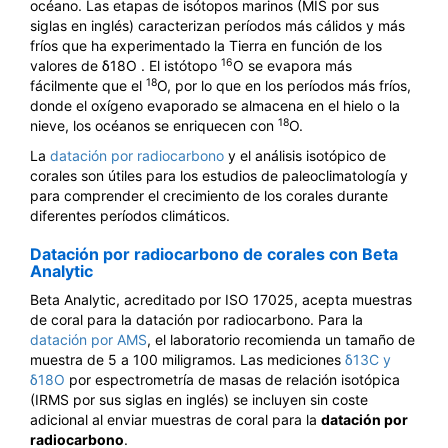
océano. Las etapas de isótopos marinos (MIS por sus
siglas en inglés) caracterizan períodos más cálidos y más
fríos que ha experimentado la Tierra en función de los
16
valores de δ18O . El istótopo
O se evapora más
18
fácilmente que el
O, por lo que en los períodos más fríos,
donde el oxígeno evaporado se almacena en el hielo o la
18
nieve, los océanos se enriquecen con
O.
La
datación por radiocarbono
y el análisis isotópico de
corales son útiles para los estudios de paleoclimatología y
para comprender el crecimiento de los corales durante
diferentes períodos climáticos.
Datación por radiocarbono de corales con Beta
Analytic
Beta Analytic, acreditado por ISO 17025, acepta muestras
de coral para la datación por radiocarbono. Para la
datación por AMS
, el laboratorio recomienda un tamaño de
muestra de 5 a 100 miligramos. Las mediciones
δ13C y
δ18O
por espectrometría de masas de relación isotópica
(IRMS por sus siglas en inglés) se incluyen sin coste
adicional al enviar muestras de coral para la
datación por
radiocarbono
.