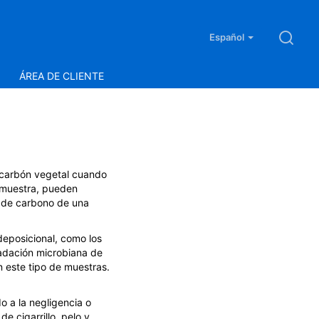
Español
ÁREA DE CLIENTE
 carbón vegetal cuando
a muestra, pueden
o de carbono de una
deposicional, como los
radación microbiana de
n este tipo de muestras.
o a la negligencia o
e cigarrillo, pelo y