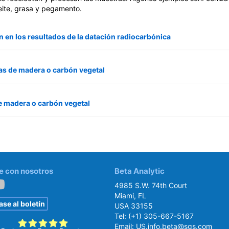
eite, grasa y pegamento.
n en los resultados de la datación radiocarbónica
as de madera o carbón vegetal
e madera o carbón vegetal
e con nosotros
Beta Analytic
4985 S.W. 74th Court
Miami, FL
se al boletín
USA 33155
Tel:
(+1) 305-667-5167
Email:
US.info.beta@sgs.com