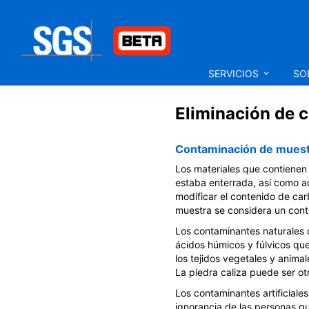
SERVICIOS
SO
Eliminación de 
Contaminación de muest
Los materiales que contienen
estaba enterrada, así como aq
modificar el contenido de ca
muestra se considera un con
Los contaminantes naturales 
ácidos húmicos y fúlvicos qu
los tejidos vegetales y anima
La piedra caliza puede ser ot
Los contaminantes artificiale
ignorancia de las personas qu