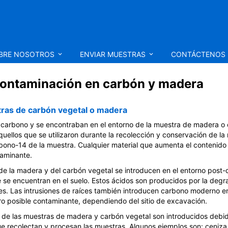
BRE NOSOTROS
ENVIAR MUESTRAS
CONTÁCTENOS
contaminación en carbón y madera
ras de carbón vegetal o madera
 carbono y se encontraban en el entorno de la muestra de madera o
uellos que se utilizaron durante la recolección y conservación de l
rbono-14 de la muestra. Cualquier material que aumenta el contenid
taminante.
de la madera y del carbón vegetal se introducen en el entorno post-
e se encuentran en el suelo. Estos ácidos son producidos por la deg
les. Las intrusiones de raíces también introducen carbono moderno e
ro posible contaminante, dependiendo del sitio de excavación.
s de las muestras de madera y carbón vegetal son introducidos debid
e recolectan y procesan las muestras. Algunos ejemplos son: ceniza d