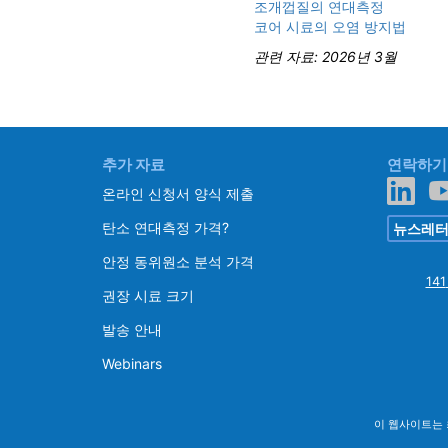
조개껍질의 연대측정
코어 시료의 오염 방지법
관련 자료: 2026년 3월
추가 자료
연락하기
온라인 신청서 양식 제출
탄소 연대측정 가격?
뉴스레터
안정 동위원소 분석 가격
141
권장 시료 크기
발송 안내
Webinars
이 웹사이트는 