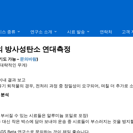
비스 종류
연구소 소개
시료 발송
연락처
고객 
의 방사성탄소 연대측정
기도 가능 –
문의바람
)
의 대략적인 무게)
 이내 결과 보고
 (유기 퇴적물의 경우, 전처리 과정 중 정밀성이 요구되어, 며칠 더 추가로 
 분석
중 부서질 수 있는 시료들은 알루미늄 포일로 포장)
 대신 작은 박스에 담아 보내야 운송 중 시료들이 부스러지는 것을 방지할
GS Beta 연구소로 문의하는 것이 제일 좋습니다.