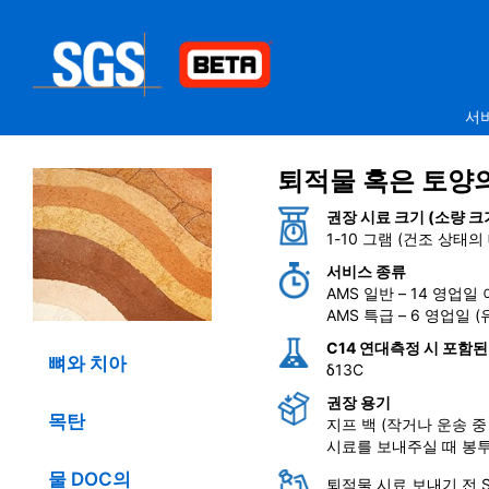
서
퇴적물 혹은 토양
권장 시료 크기 (소량 크
1-10 그램 (건조 상태
서비스 종류
AMS 일반 – 14 영업일
AMS 특급 – 6 영업일
C14 연대측정 시 포함된
뼈와 치아
δ13C
권장 용기
목탄
지프 백 (작거나 운송 
시료를 보내주실 때 봉투
물 DOC의
퇴적물 시료 보내기 전 S