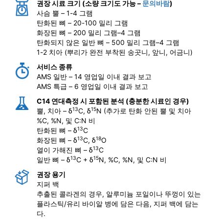
권장 시료 크기 (소량 크기도 가능 –
문의바람
)
사슴 뿔 – 1-4 그램
탄화된 뼈 – 20-100 밀리 그램
화장된 뼈 – 200 밀리 그램–4 그램
탄화되지 않은 일반 뼈 – 500 밀리 그램–4 그램
1-2 치아 (뿌리가 완전 부착된 송곳니, 앞니, 어금니)
서비스 종류
AMS 일반 – 14 영업일 이내 결과 보고
AMS 특급 – 6 영업일 이내 결과 보고
C14 연대측정 시 포함된 분석 (충분한 시료인 경우)
13
15
뿔, 치아 – δ
C, δ
N (추가로 탄화 안된 뿔 및 치아
%C, %N, 및 C:N 비
13
탄화된 뼈 – δ
C
13
18
화장된 뼈 – δ
C, δ
O
13
열이 가해진 뼈 – δ
C
13
15
일반 뼈 – δ
C + δ
N, %C, %N, 및 C:N 비
권장 용기
지퍼 백
추출된 콜라겐의 경우, 알루미늄 포일이나 뚜껑이 있는
플라스틱/유리 바이알 병에 담은 다음, 지퍼 백에 담는
다.