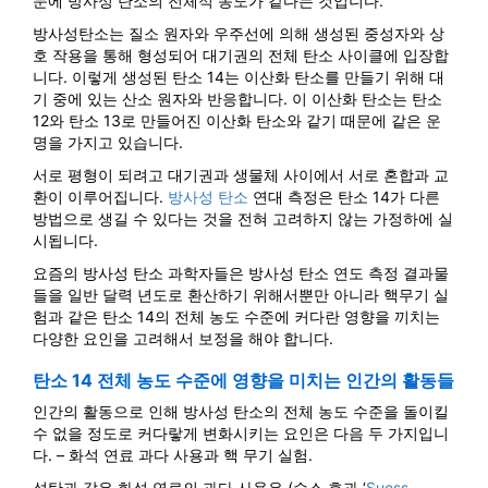
문에 방사성 탄소의 전체적 농도가 같다는 것입니다.
방사성탄소는 질소 원자와 우주선에 의해 생성된 중성자와 상
호 작용을 통해 형성되어 대기권의 전체 탄소 사이클에 입장합
니다. 이렇게 생성된 탄소 14는 이산화 탄소를 만들기 위해 대
기 중에 있는 산소 원자와 반응합니다. 이 이산화 탄소는 탄소
12와 탄소 13로 만들어진 이산화 탄소와 같기 때문에 같은 운
명을 가지고 있습니다.
서로 평형이 되려고 대기권과 생물체 사이에서 서로 혼합과 교
환이 이루어집니다.
방사성 탄소
연대 측정은 탄소 14가 다른
방법으로 생길 수 있다는 것을 전혀 고려하지 않는 가정하에 실
시됩니다.
요즘의 방사성 탄소 과학자들은 방사성 탄소 연도 측정 결과물
들을 일반 달력 년도로 환산하기 위해서뿐만 아니라 핵무기 실
험과 같은 탄소 14의 전체 농도 수준에 커다란 영향을 끼치는
다양한 요인을 고려해서 보정을 해야 합니다.
탄소 14 전체 농도 수준에 영향을 미치는 인간의 활동들
인간의 활동으로 인해 방사성 탄소의 전체 농도 수준을 돌이킬
수 없을 정도로 커다랗게 변화시키는 요인은 다음 두 가지입니
다. – 화석 연료 과다 사용과 핵 무기 실험.
석탄과 같은 화석 연료의 과다 사용은 (수스 효과 ‘
Suess