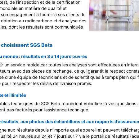
st, de l’inspection et de la certification,
ondiale en matière de qualité et
t son engagement à fournir à ses clients du
 datation au radiocarbone et d’analyse des
ables, dont les résultats sont communiqués
 choisissent SGS Beta
u monde : résultats en 3 à 14 jours ouvrés
r un service rapide car toutes les analyses sont effectuées en intern
teurs avec des pièces de rechange, ce qui garantit le respect const
ose d’une équipe de techniciens et de scientifiques à temps plein qui
pour respecter les délais de livraison promis.
 et illimitée
sables techniques de SGS Beta répondent volontiers à vos questions 
ont pas facturés pour l’assistance technique.
résultats, aux photos des échantillons et aux rapports d’assurance
igne aux résultats depuis n’importe quel appareil et peuvent téléchar
alité 24 heures sur 24 et 7 jours sur 7 via le portail de résultats (ad