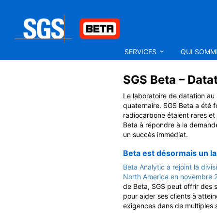
SERVICES
QUI SOM
SGS Beta – Data
Le laboratoire de datation au
quaternaire. SGS Beta a été f
radiocarbone étaient rares et
Beta à répondre à la demande
un succès immédiat.
Beta est désormais un l
Beta Analytic a rejoint la div
North America en novembre 
de Beta, SGS peut offrir des s
pour aider ses clients à atteind
exigences dans de multiples 