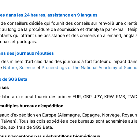
s dans les 24 heures, assistance en 9 langues
 conseillers dédiée qui fournit des conseils sur l’envoi à une clientèl
 au long de la procédure de soumission et d’analyse par e-mail, télép
ants qui offrent une assistance et des conseils en allemand, anglais
ponais et portugais.
dans des journaux réputées
es milliers d’articles dans des journaux à fort facteur d’impact dans
ie
Nature
,
Science
et
Proceedings of the National Academy of Scien
s de SGS Beta
vises
le laboratoire peut fournir des prix en EUR, GBP, JPY, KRW, RMB, TW
 multiples bureaux d’expédition
reaux d’expédition en Europe (Allemagne, Espagne, Norvège, Royaum
 Taïwan). Tous les colis expédiés à ces bureaux sont acheminés au l
ide, aux frais de SGS Beta.
nous n’acceptons pas d’échantillons biomédicaux