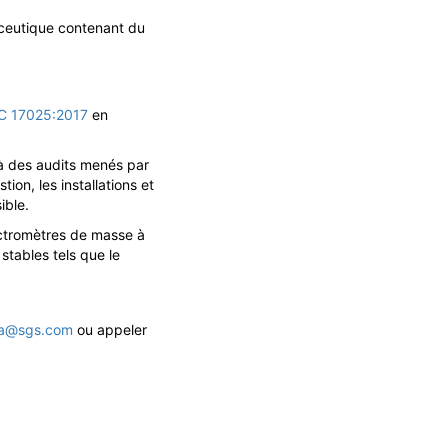
aceutique contenant du
EC 17025:2017
en
 à des audits menés par
on, les installations et
ible.
ectromètres de masse à
stables tels que le
ta@sgs.com
ou appeler