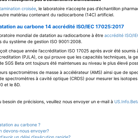
tamination croisée
, le laboratoire n’accepte pas d’échantillon pharm
autre matériau contenant du radiocarbone (14C) artificiel.
atation au carbone 14 accrédité ISO/IEC 17025:2017
oratoire mondial de datation au radiocarbone à être
accrédité ISO/I
es du système de gestion ISO 9001:2008.
eçoit chaque année l’accréditation ISO 17025 après avoir été soumis
editation (PJLA), ce qui prouve que les capacités techniques, la gesti
e SGS Beta ont toujours été maintenues au niveau le plus élevé poss
eurs spectromètres de masse à accélérateur (AMS) ainsi que de sp
de spectromètres à cavité optique (CRDS) pour mesurer les isotopes 
0 et le δD.
 besoin de précisions, veuillez nous envoyer un e-mail à
US.Info.Be
datation au carbone ?
llon devons-nous envoyer?
d’avoir un délai d’exécution rapide?