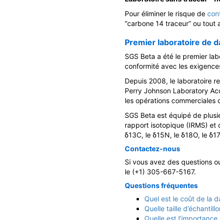
Pour éliminer le risque de
con
“carbone 14 traceur” ou tout 
Premier laboratoire de d
SGS Beta a été le premier lab
conformité avec les exigenc
Depuis 2008, le laboratoire r
Perry Johnson Laboratory Accr
les opérations commerciales d
SGS Beta est équipé de plusi
rapport isotopique (IRMS) et 
δ13C, le δ15N, le δ18O, le δ17
Contactez-nous
Si vous avez des questions ou
le (+1) 305-667-5167.
Questions fréquentes
Quel est le coût de la 
Quelle taille d’échanti
Quelle est l’importance 