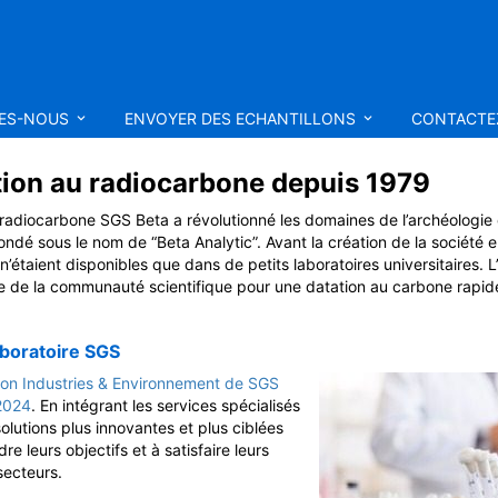
MES-NOUS
ENVOYER DES ECHANTILLONS
CONTACTE
tion au radiocarbone depuis 1979
 radiocarbone SGS Beta a révolutionné les domaines de l’archéologie 
ondé sous le nom de “Beta Analytic”. Avant la création de la société e
 n’étaient disponibles que dans de petits laboratoires universitaires
 de la communauté scientifique pour une datation au carbone rapide
aboratoire SGS
ision Industries & Environnement de SGS
2024
. En intégrant les services spécialisés
olutions plus innovantes et plus ciblées
re leurs objectifs et à satisfaire leurs
secteurs.