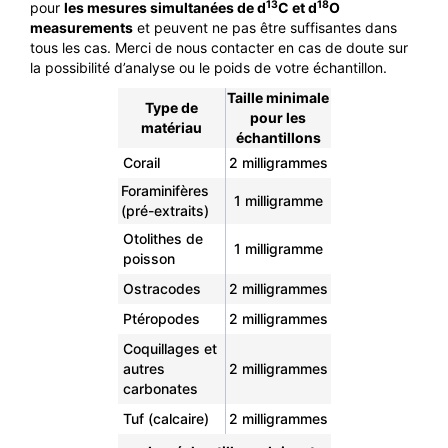
13
18
pour
les mesures simultanées de d
C et d
O
measurements
et peuvent ne pas être suffisantes dans
tous les cas. Merci de nous contacter en cas de doute sur
la possibilité d’analyse ou le poids de votre échantillon.
Taille minimale
Type de
pour les
matériau
échantillons
Corail
2 milligrammes
Foraminifères
1 milligramme
(pré-extraits)
Otolithes de
1 milligramme
poisson
Ostracodes
2 milligrammes
Ptéropodes
2 milligrammes
Coquillages et
autres
2 milligrammes
carbonates
Tuf (calcaire)
2 milligrammes