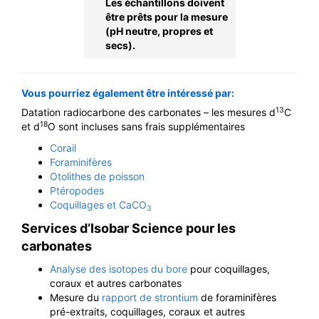
Les échantillons doivent
être prêts pour la mesure
(pH neutre, propres et
secs).
Vous pourriez également être intéressé par:
13
Datation radiocarbone des carbonates – les mesures d
C
18
et d
O sont incluses sans frais supplémentaires
Corail
Foraminifères
Otolithes de poisson
Ptéropodes
Coquillages et CaCO
3
Services d’Isobar Science pour les
carbonates
Analyse des isotopes du bore
pour coquillages,
coraux et autres carbonates
Mesure du
rapport de strontium
de foraminifères
pré-extraits, coquillages, coraux et autres