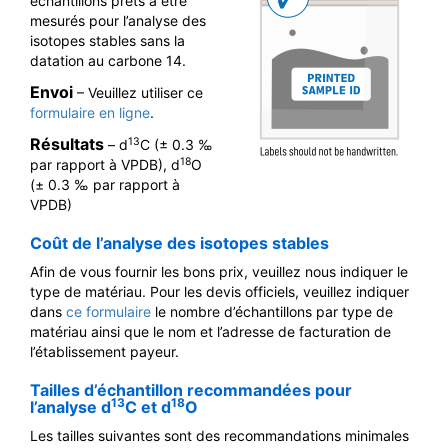
échantillons prêts à être
mesurés pour l’analyse des
isotopes stables sans la
datation au carbone 14.
Envoi
– Veuillez utiliser ce
formulaire en ligne
.
Résultats
13
– d
C (± 0.3 ‰
18
par rapport à VPDB), d
O
(± 0.3 ‰ par rapport à
VPDB)
Coût de l’analyse des isotopes stables
Afin de vous fournir les bons prix, veuillez nous indiquer le
type de matériau. Pour les devis officiels, veuillez indiquer
dans
ce formulaire
le nombre d’échantillons par type de
matériau ainsi que le nom et l’adresse de facturation de
l’établissement payeur.
Tailles d’échantillon recommandées pour
13
18
l’analyse d
C et d
O
Les tailles suivantes sont des recommandations minimales