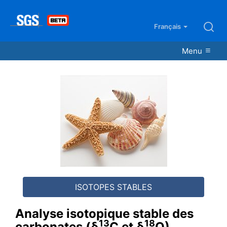
Français
Menu
Analyse isotopique stable des
13
18
carbonates (δ
C et δ
O)