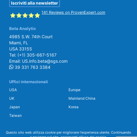
Iscriviti alla newsletter
141
Reviews on ProvenExpert.com
Beta Analytic
SGS Beta
4985 S.W. 74th Court
Miami, FL
USA 33155
Tel:
(+1) 305-667-5167
Email:
US.info.beta@sgs.com
39 331 763 3384
Uffici internazionali
USA
Europe
UK
Mainland China
Japan
Korea
Taiwan
Questo sito web utilizza cookie per migliorare l'esperienza utente. Continuando
a navigare sul sito, acconsenti all'uso dei cookie.