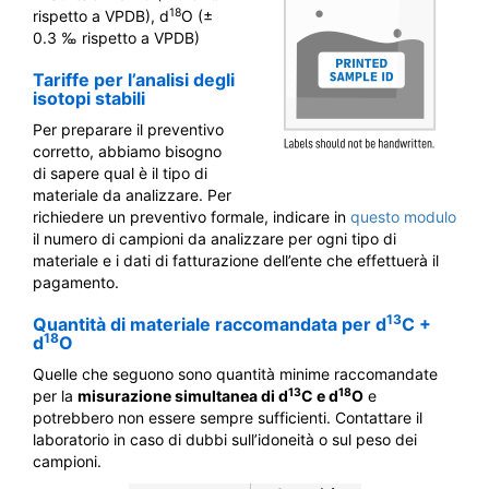
18
rispetto a VPDB), d
O (±
0.3 ‰ rispetto a VPDB)
Tariffe per l’analisi degli
isotopi stabili
Per preparare il preventivo
corretto, abbiamo bisogno
di sapere qual è il tipo di
materiale da analizzare. Per
richiedere un preventivo formale, indicare in
questo modulo
il numero di campioni da analizzare per ogni tipo di
materiale e i dati di fatturazione dell’ente che effettuerà il
pagamento.
13
Quantità di materiale raccomandata per d
C +
18
d
O
Quelle che seguono sono quantità minime raccomandate
13
18
per la
misurazione simultanea di d
C e d
O
e
potrebbero non essere sempre sufficienti. Contattare il
laboratorio in caso di dubbi sull’idoneità o sul peso dei
campioni.