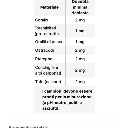
Quantità
Materiale
minima
richiesta
Corallo
2 mg
Foraminiferi
1 mg
(pre-estratti)
Otoliti di pesce
1 mg
Ostracodi
2 mg
Pteropodi
2 mg
Conchiglie e
2 mg
altri carbonati
Tufo (calcare)
2 mg
I campioni devono essere
pronti per la misurazione
(a pH neutro, puliti e
asciutti).
Argomenti correlati: