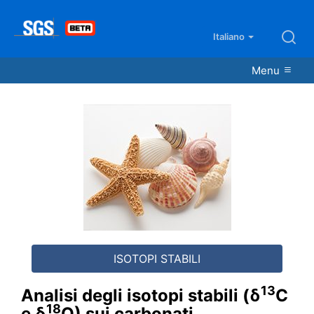
Italiano
Menu
13
Analisi degli isotopi stabili (δ
C
18
e δ
O) sui carbonati