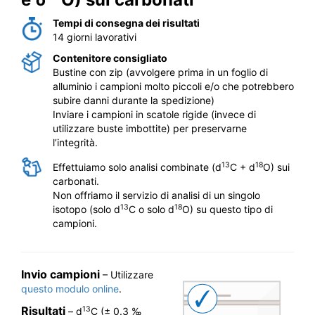
Tempi di consegna dei risultati
14 giorni lavorativi
Contenitore consigliato
Bustine con zip (avvolgere prima in un foglio di
alluminio i campioni molto piccoli e/o che potrebbero
subire danni durante la spedizione)
Inviare i campioni in scatole rigide (invece di
utilizzare buste imbottite) per preservarne
l’integrità.
13
18
Effettuiamo solo analisi combinate (d
C + d
O) sui
carbonati.
Non offriamo il servizio di analisi di un singolo
13
18
isotopo (solo d
C o solo d
O) su questo tipo di
campioni.
Invio campioni
– Utilizzare
questo modulo online
.
Risultati
13
– d
C (± 0.3 ‰