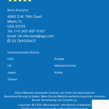
Beta Analytic
SGS Beta
4985 S.W. 74th Court
Miami, FL
USA 33155
Tel:
(+1) 305-667-5167
Email:
US.info.beta@sgs.com
33 784559427
Internationale Büros
USA
Europe
UK
Mainland China
Japan
Korea
Taiwan
Diese Webseite verwendet Cookies, um Ihnen die bestmögliche
Benutzererfahrung zu bieten. Wenn Sie die Website weiterhin besuchen, stimmen
Sie der Verwendung von Cookies zu.
Copyright © 2026. Beta Analytic. Alle Rechte vorbehalten
Datenschutz-Bestimmungen
|
Geschäftsbedingungen