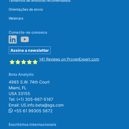
Tamanhos de amostras recomendados
Orientações de envio
Webinars
Conecte-se conosco
Assine a newsletter
141
Reviews on ProvenExpert.com
Beta Analytic
SGS Beta
4985 S.W. 74th Court
Miami, FL
USA 33155
Tel:
(+1) 305-667-5167
Email:
US.info.beta@sgs.com
+55 61 99305 5672
Escritórios internacionais