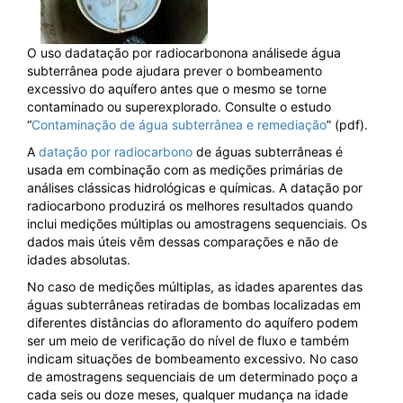
O uso dadatação por radiocarbonona análisede água
subterrânea pode ajudara prever o bombeamento
excessivo do aquífero antes que o mesmo se torne
contaminado ou superexplorado. Consulte o estudo
“
Contaminação de água subterrânea e remediação
” (pdf).
A
datação por radiocarbono
de águas subterrâneas é
usada em combinação com as medições primárias de
análises clássicas hidrológicas e químicas. A datação por
radiocarbono produzirá os melhores resultados quando
inclui medições múltiplas ou amostragens sequenciais. Os
dados mais úteis vêm dessas comparações e não de
idades absolutas.
No caso de medições múltiplas, as idades aparentes das
águas subterrâneas retiradas de bombas localizadas em
diferentes distâncias do afloramento do aquífero podem
ser um meio de verificação do nível de fluxo e também
indicam situações de bombeamento excessivo. No caso
de amostragens sequenciais de um determinado poço a
cada seis ou doze meses, qualquer mudança na idade