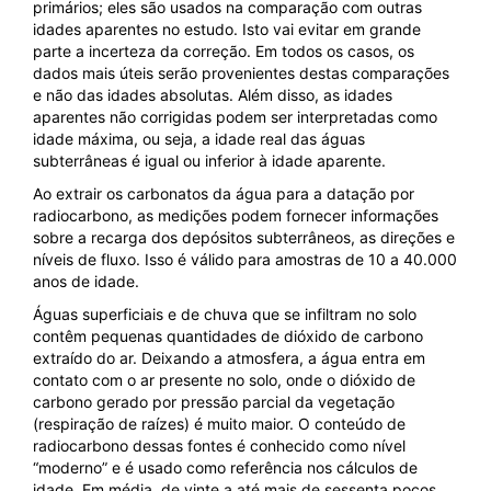
primários; eles são usados na comparação com outras
idades aparentes no estudo. Isto vai evitar em grande
parte a incerteza da correção. Em todos os casos, os
dados mais úteis serão provenientes destas comparações
e não das idades absolutas. Além disso, as idades
aparentes não corrigidas podem ser interpretadas como
idade máxima, ou seja, a idade real das águas
subterrâneas é igual ou inferior à idade aparente.
Ao extrair os carbonatos da água para a datação por
radiocarbono, as medições podem fornecer informações
sobre a recarga dos depósitos subterrâneos, as direções e
níveis de fluxo. Isso é válido para amostras de 10 a 40.000
anos de idade.
Águas superficiais e de chuva que se infiltram no solo
contêm pequenas quantidades de dióxido de carbono
extraído do ar. Deixando a atmosfera, a água entra em
contato com o ar presente no solo, onde o dióxido de
carbono gerado por pressão parcial da vegetação
(respiração de raízes) é muito maior. O conteúdo de
radiocarbono dessas fontes é conhecido como nível
“moderno” e é usado como referência nos cálculos de
idade. Em média, de vinte a até mais de sessenta poços