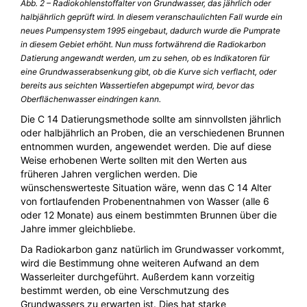
Abb. 2 – Radiokohlenstoffalter von Grundwasser, das jährlich oder
halbjährlich geprüft wird. In diesem veranschaulichten Fall wurde ein
neues Pumpensystem 1995 eingebaut, dadurch wurde die Pumprate
in diesem Gebiet erhöht. Nun muss fortwährend die Radiokarbon
Datierung angewandt werden, um zu sehen, ob es Indikatoren für
eine Grundwasserabsenkung gibt, ob die Kurve sich verflacht, oder
bereits aus seichten Wassertiefen abgepumpt wird, bevor das
Oberflächenwasser eindringen kann.
Die C 14 Datierungsmethode sollte am sinnvollsten jährlich
oder halbjährlich an Proben, die an verschiedenen Brunnen
entnommen wurden, angewendet werden. Die auf diese
Weise erhobenen Werte sollten mit den Werten aus
früheren Jahren verglichen werden. Die
wünschenswerteste Situation wäre, wenn das C 14 Alter
von fortlaufenden Probenentnahmen von Wasser (alle 6
oder 12 Monate) aus einem bestimmten Brunnen über die
Jahre immer gleichbliebe.
Da Radiokarbon ganz natürlich im Grundwasser vorkommt,
wird die Bestimmung ohne weiteren Aufwand an dem
Wasserleiter durchgeführt. Außerdem kann vorzeitig
bestimmt werden, ob eine Verschmutzung des
Grundwassers zu erwarten ist. Dies hat starke