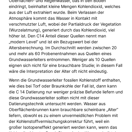
Oberflächen- und Regenwasser, das in den Boden
eindringt, beinhaltet kleine Mengen Kohlendioxid, welches
aus der Luft extrahiert wurde. Beim Verlassen der
Atmosphäre kommt das Wasser in Kontakt mit
verschmutzter Luft, wobei der Partialdruck der Vegetation
(Wurzelatmung), generiert durch das Kohlendioxid, viel
höher ist. Den C14 Anteil dieser Quellen nennt man
„modern Level” und ist ein Bezugswert bei der
Altersberechnung. Im Durchschnitt werden zwischen 20
und mehr als 60 Probenentnahmen aus Quellen eines
Grundwasserleiters entnommen. Weniger als 10 Quellen
eignen sich nicht für eine brauchbare Studie; in diesem Fall
wäre die Interpretation der Alter oft nicht eindeutig.
Wenn die Grundwasserleiter fossilen Kohlenstoff enthalten,
wie dies bei Torf oder Braunkohle der Fall ist, dann kann
die C 14 Datierung nur weniger präzise Befunde liefern und
diese Grundwasserleiter sollten nicht mit dieser
Datierungstechnik untersucht werden. Wasser aus
Oberflächenbrunnen kann brauchbare scheinbare „Alter”
liefern, obwohl es zu einem unvermeidlichen Problem mit
der Kohlenstoffvermischungskorrektur führt, weil ein
großer Isotopeneffekt generiert werden kann, wenn das