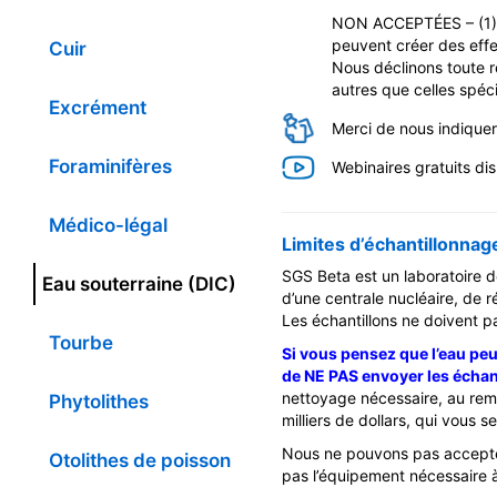
NON ACCEPTÉES – (1) Bou
peuvent créer des effe
Cuir
Nous déclinons toute r
autres que celles spéci
Excrément
Merci de nous indiquer 
Foraminifères
Webinaires gratuits di
Médico-légal
Limites d’échantillonnag
SGS Beta est un laboratoire d
Eau souterraine (DIC)
d’une centrale nucléaire, de 
Les échantillons ne doivent pa
Tourbe
Si vous pensez que l’eau pe
de NE PAS envoyer les échan
nettoyage nécessaire, au rem
Phytolithes
milliers de dollars, qui vous 
Nous ne pouvons pas accepter
Otolithes de poisson
pas l’équipement nécessaire à