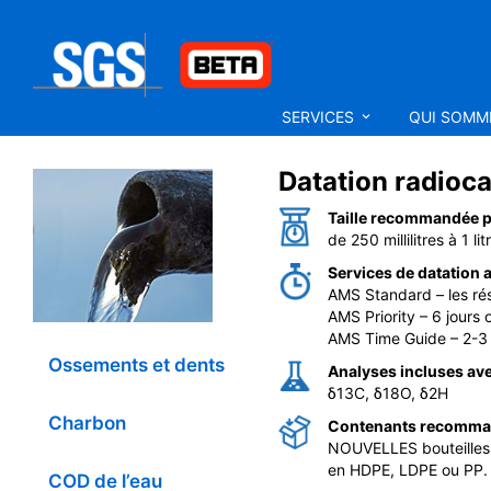
SERVICES
QUI SOM
Datation radioca
Taille recommandée po
de 250 millilitres à 1 lit
Services de datation 
AMS Standard – les ré
AMS Priority – 6 jours
AMS Time Guide – 2-3 
Ossements et dents
Analyses incluses avec 
δ13C, δ18O, δ2H
Charbon
Contenants recomm
NOUVELLES bouteilles 
en HDPE, LDPE ou PP. U
COD de l’eau