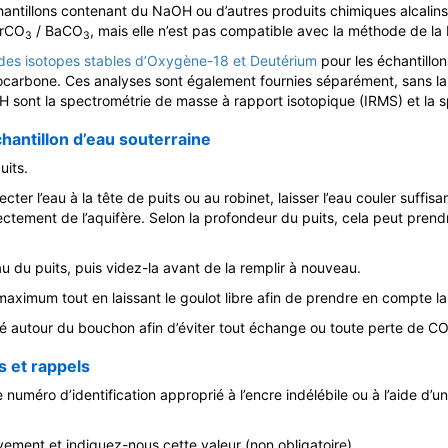
antillons contenant du NaOH ou d’autres produits chimiques alcalins a
SrCO
/ BaCO
, mais elle n’est pas compatible avec la méthode de la 
3
3
des isotopes stables d’Oxygène-18 et Deutérium
pour les échantillon
ocarbone. Ces analyses sont également fournies séparément, sans la 
H sont la spectrométrie de masse à rapport isotopique (IRMS) et la 
antillon d’eau souterraine
uits.
cter l’eau à la tête de puits ou au robinet, laisser l’eau couler suff
rectement de l’aquifère. Selon la profondeur du puits, cela peut pren
eau du puits, puis videz-la avant de la remplir à nouveau.
maximum tout en laissant le goulot libre afin de prendre en compte la 
ité autour du bouchon afin d’éviter tout échange ou toute perte de CO
 et rappels
le numéro d’identification approprié à l’encre indélébile ou à l’aide d’u
ement et indiquez-nous cette valeur (non obligatoire). ​