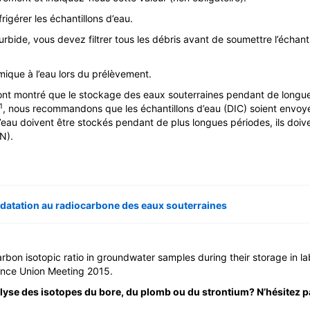
frigérer les échantillons d’eau.
urbide, vous devez filtrer tous les débris avant de soumettre l’échantil
mique à l’eau lors du prélèvement.
nt montré que le stockage des eaux souterraines pendant de longue
1
, nous recommandons que les échantillons d’eau (DIC) soient envoyés
d’eau doivent être stockés pendant de plus longues périodes, ils doiv
AN).
a datation au radiocarbone des eaux souterraines
arbon isotopic ratio in groundwater samples during their storage in l
nce Union Meeting 2015.
alyse des isotopes du bore, du plomb ou du strontium? N’hésitez pa