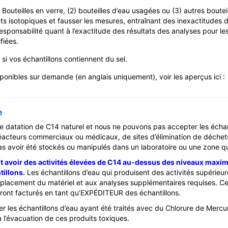
teilles en verre, (2) bouteilles d’eau usagées ou (3) autres bouteille
ts isotopiques et fausser les mesures, entraînant des inexactitudes 
esponsabilité quant à l’exactitude des résultats des analyses pour le
fiées.
si vos échantillons contiennent du sel.
sponibles sur demande (en anglais uniquement), voir les aperçus ici 
e
e datation de C14 naturel et nous ne pouvons pas accepter les échan
réacteurs commerciaux ou médicaux, de sites d’élimination de déchet
s avoir été stockés ou manipulés dans un laboratoire ou une zone qui u
ut avoir des activités élevées de C14 au-dessus des niveaux max
tillons.
Les échantillons d’eau qui produisent des activités supérieur
placement du matériel et aux analyses supplémentaires requises. Ces
seront facturés en tant qu’EXPÉDITEUR des échantillons.
 les échantillons d’eau ayant été traités avec du Chlorure de Mercu
 l’évacuation de ces produits toxiques.