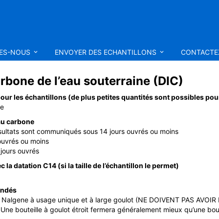
MES-NOUS
ENVOYER DES ECHANTILLONS
CONTACTE
rbone de l’eau souterraine (DIC)
ur les échantillons (de plus petites quantités sont possibles pou
re
au carbone
sultats sont communiqués sous 14 jours ouvrés ou moins
 ouvrés ou moins
jours ouvrés
la datation C14 (si la taille de l’échantillon le permet)
andés
Nalgene à usage unique et à large goulot (NE DOIVENT PAS AVOIR ÉT
ne bouteille à goulot étroit fermera généralement mieux qu’une boute