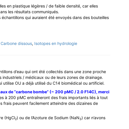
s en plastique légères / de faible densité, car elles
dans les résultats communiqués.
s échantillons qui auraient été envoyés dans des bouteilles
:
Carbone dissous
,
Isotopes en hydrologie
tillons d’eau qui ont été collectés dans une zone proche
s industriels / médicaux ou de leurs zones de drainage.
tilise OU a déjà utilisé du C14 biomédical ou artificiel.
imaux de “carbone bombe” (~ 200 pMC / 2.0 F14C), merci
es à 200 pMC entraîneront des frais importants liés à tout
 frais peuvent facilement atteindre des dizaines de
re (HgCl
) ou de l’Azoture de Sodium (NaN
) car n’avons
2
3