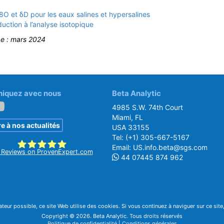
8O et δD pour les eaux salines et hypersalines
uction à l’analyse isotopique
ge :
mars 2024
quez avec nous
Beta Analytic
4985 S.W. 74th Court
Miami, FL
re à nos actualités
USA 33155
Tel:
(+1) 305-667-5167
Email:
US.info.beta@sgs.com
Reviews on ProvenExpert.com
44 07445 874 962
SGS Beta
sateur possible, ce site Web utilise des cookies. Si vous continuez à naviguer sur ce sit
Copyright © 2026. Beta Analytic. Tous droits réservés
Politique de confidentialité
|
Conditions générales