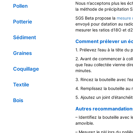
Nous n’acceptons plus les éch
Pollen
la méthode de précipitation 
SGS Beta propose la
mesure 
Potterie
envoyé pour datation au radi
mesurer les ratios d18O et d2
Sédiment
Comment prélever un éch
1. Prélevez l’eau à la tête du p
Graines
2. Avant de commencer à colle
que l’eau collectée vienne di
Coquillage
minutes.
3. Rincez la bouteille avec l’
Textile
4. Remplissez la bouteille au 
5. Ajoutez un joint d’étanché
Bois
Autres recommandations
– Identifiez la bouteille avec 
amovible.
– Mesurez le pH lors du prélèv