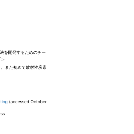
定方法を開発するためのチー
た。
た。また初めて放射性炭素
。
ting
(accessed October
ess