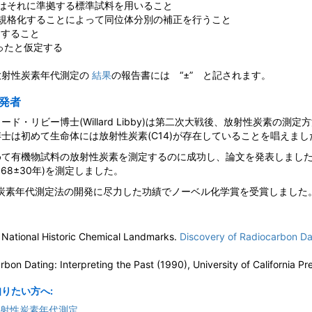
r II もしくはそれに準拠する標準試料を用いること
25‰に規格化することによって同位体分別の補正を行うこと
 とすること
ったと仮定する
放射性炭素年代測定の
結果
の報告書には “±” と記されます。
発者
ド・リビー博士(Willard Libby)は第二次大戦後、放射性炭素の測
士は初めて生命体には放射性炭素(C14)が存在していることを唱えまし
めて有機物試料の放射性炭素を測定するのに成功し、論文を発表しまし
68±30年)を測定しました。
性炭素年代測定法の開発に尽力した功績でノーベル化学賞を受賞しました
 National Historic Chemical Landmarks.
Discovery of Radiocarbon Da
on Dating: Interpreting the Past (1990), University of California Pr
りたい方へ:
放射性炭素年代測定