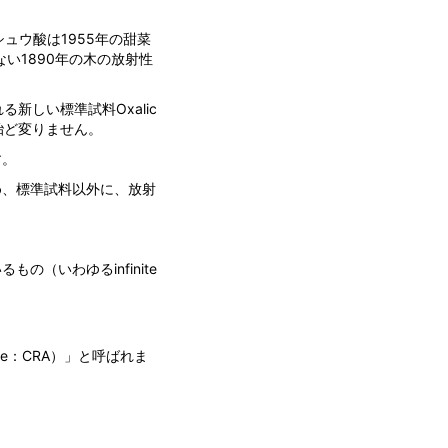
。
シュウ酸は1955年の甜菜
いない1890年の木の放射性
る新しい標準試料Oxalic
素量と殆ど変りません。
す。
め、標準試料以外に、放射
（いわゆるinfinite
Age：CRA）」と呼ばれま