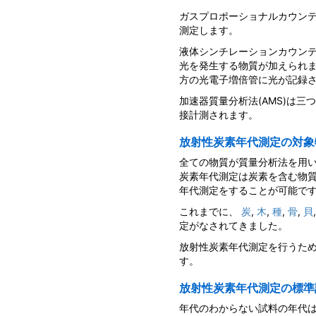
ガスプロポーショナルカウン
測定します。
液体シンチレーションカウンテ
光を発生する物質が加えられ
方の光電子増倍管に光が記録
加速器質量分析法(AMS)は三
接計測されます。
放射性炭素年代測定の対象
全ての物質が質量分析法を用
炭素年代測定は炭素を含む物
年代測定をすることが可能で
これまでに、
炭
,
木
,
種
,
骨
,
貝
定がなされてきました。
放射性炭素年代測定を行うた
す。
放射性炭素年代測定の標準
年代のわからない試料の年代は