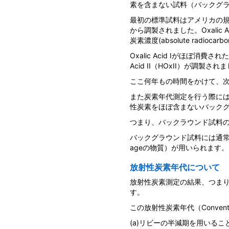
素を含まない試料（バックグ
最初の標準試料はアメリカの規格基
から調製されました。Oxalic
炭素濃度(absolute radiocar
Oxalic Acid Iがほぼ
Acid II（HOxII）が調製され
ここ何年もの時間をかけて、
また炭素年代測定を行う際に
性炭素をほぼ含まないバック
つまり、バックラウンド試料
バックグラウンド試料には通常、
ageの物質）が用いられます。
放射性炭素年代について
放射性炭素測定の結果、つまり物質の
す。
この放射性炭素年代（Convention
(a)リビーの半減期を用いるこ