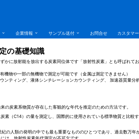
ス
企業情報
サンプル送付
お問合せ
カスタマー
定の基礎知識
14C)はわずかに放射能を放出する炭素同位体です「放射性炭素」とも呼ばれ
有機物や一部の無機物で測定が可能です（金属は測定できません）
ウンティング、液体シンチレーションカウンティング、 加速器質量分析法
由来の炭素系物質が存在した客観的な年代を推定のための方法です。
炭素（C14）の量を測定し、国際的に使用されている標準物質と比較
世紀の人類の発明の中でも最も重要なもののひとつであり、過去数万年
るには、放射性炭素年代測定が不可欠です。