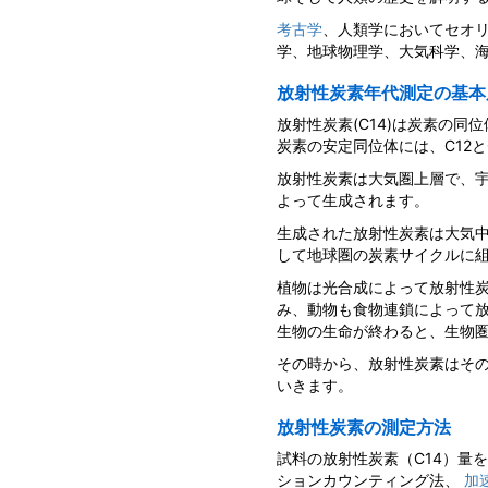
考古学
、人類学においてセオ
学、地球物理学、大気科学、
放射性炭素年代測定の基本
放射性炭素(C14)は炭素の同
炭素の安定同位体には、C12と
放射性炭素は大気圏上層で、
よって生成されます。
生成された放射性炭素は大気
して地球圏の炭素サイクルに
植物は光合成によって放射性
み、動物も食物連鎖によって
生物の生命が終わると、生物
その時から、放射性炭素はそ
いきます。
放射性炭素の測定方法
試料の放射性炭素（C14）量
ションカウンティング法、
加