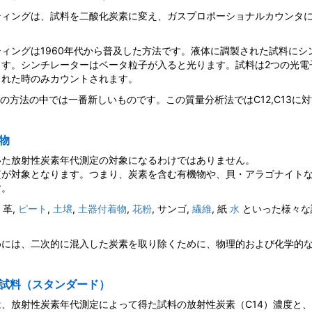
ティングは、試料を二酸化炭素に変え、ガスプロポーショナルカウンタ
ィングは1960年代から普及した方法です。液体に調製された試料にシ
ます。シンチレーターはベータ粒子が入ると光ります。試料は2つの光電
された時のみカウントされます。
つの方法の中では一番新しいものです。この質量分析法ではC12,C13に
物
いた放射性炭素年代測定の対象になるわけではありません。
質が対象となります。つまり、炭素を含む有機物や、貝・アラゴナイト
す。
, 革,
ピート
,
土壌
,
土器付着物
,
花粉
, サンゴ,
繊維
, 紙
水
といった様々な
めには、二次的に混入した炭素を取り除くために、物理的および化学的
試料（スタンダード）
、放射性炭素年代測定によって得た試料の放射性炭素（C14）濃度と