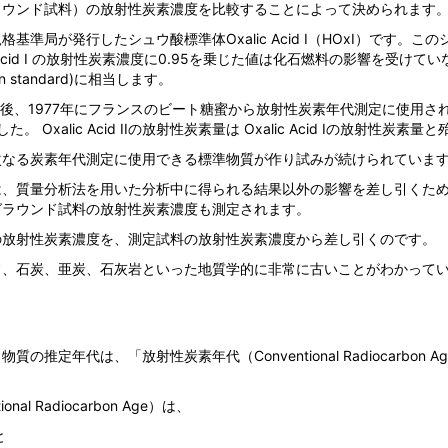
ラウンド試料）の放射性炭素濃度を比較することによって決められます
準局が発行したシュウ酸標準体Oxalic Acid I（HOxI）です。この
 Acid I の放射性炭素濃度に0.95を乗じた値は化石燃料の影響を受けて
bon standard)に相当します。
消費された後、1977年にフランスのビート糖蜜から放射性炭素年代測定に使用され
ました。 Oxalic Acid IIの放射性炭素量は Oxalic Acid Iの放射性炭
次なる炭素年代測定に使用できる標準物質が作り試みが続けられていま
は、質量分析法を用いた分析中に得られる結果以外の影響を差し引くた
グラウンド試料の放射性炭素濃度も測定されます。
の放射性炭素濃度を、測定試料の放射性炭素濃度から差し引くのです。
石炭、亜炭、石灰岩といった地質学的に非常に古いことがわかっているもの
推定年代は、「放射性炭素年代（Conventional Radiocarbon 
al Radiocarbon Age）は、
と