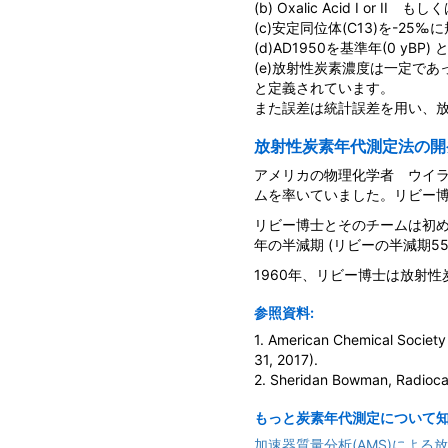
(b) Oxalic Acid I o
(c)安定同位体(C13)を-
(d)AD1950を基準年(0 yBP)
(e)放射性炭素濃度は一定であ
と定義されています。
また誤差は統計誤差を用い、
放射性炭素年代測定法の開
アメリカの物理化学者 ウイラー
ムを率いていました。リビー博
リビー博士とそのチームは初
年の半減期 (リビーの半減期55
1960年、リビー博士は放射
参照資料:
1. American Chemical Society
31, 2017).
2. Sheridan Bowman, Radiocarb
もっと炭素年代測定について知
加速器質量分析(AMS)による