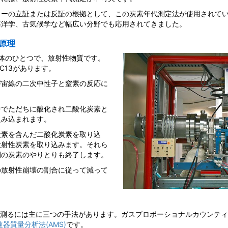
リーの立証または反証の根拠として、この炭素年代測定法が使用されて
海洋学、古気候学など幅広い分野でも応用されてきました。
原理
位体のひとつで、放射性物質です。
C13があります。
宇宙線の二次中性子と窒素の反応に
中でただちに酸化され二酸化炭素と
組み込まれます。
炭素を含んだ二酸化炭素を取り込
放射性炭素を取り込みます。それら
圏の炭素のやりとりも終了します。
の放射性崩壊の割合に従って減って
を測るには主に三つの手法があります。ガスプロポーショナルカウンテ
速器質量分析法(AMS)
です。