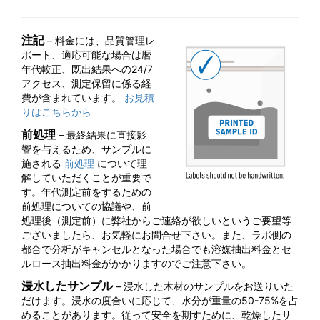
注記
– 料金には、品質管理レ
ポート、適応可能な場合は暦
年代較正、既出結果への24/7
アクセス、測定保留に係る経
費が含まれています。
お見積
りはこちらから
前処理
– 最終結果に直接影
響を与えるため、サンプルに
施される
前処理
について理
解していただくことが重要で
す。年代測定前をするための
前処理についての協議や、前
処理後（測定前）に弊社からご連絡が欲しいというご要望等
ございましたら、お気軽にお問合せ下さい。また、ラボ側の
都合で分析がキャンセルとなった場合でも溶媒抽出料金とセ
ルロース抽出料金がかかりますのでご注意下さい。
浸水したサンプル
– 浸水した木材のサンプルをお送りいた
だけます。浸水の度合いに応じて、水分が重量の50-75%を占
めることがあります。従って安全を期すために、乾燥したサ