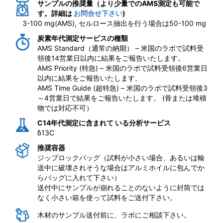
サンプルの推奨量（より少量でのAMS測定も可能で
す。詳細は
お問合せ下さい
)
3-100 mg(AMS), セルロース抽出を行う場合は50-100 mg
炭素年代測定サービスの種類
AMS Standard（通常の納期） – 米国のラボで試料受
領後14営業日以内に結果をご報告いたします。
AMS Priority (特急) – 米国のラボで試料受領後6営業日
以内に結果をご報告いたします。
AMS Time Guide (超特急) – 米国のラボで試料受領後3
～4営業日で結果をご報告いたします。 (骨または堆積
物では対応不可）
C14年代測定に含まれて いる分析サービス
δ13C
推奨容器
ジップロックバッグ（試料が小さい場合、あるいは輸
送中に破壊されそうな場合はアルミホイルに包んでか
らバッグに入れて下さい）
送付中にサンプルが崩れることのないように封筒では
なく小さい箱を使って試料をご送付下さい。
木材のサンプル送付前に、ラボにご相談下さい。