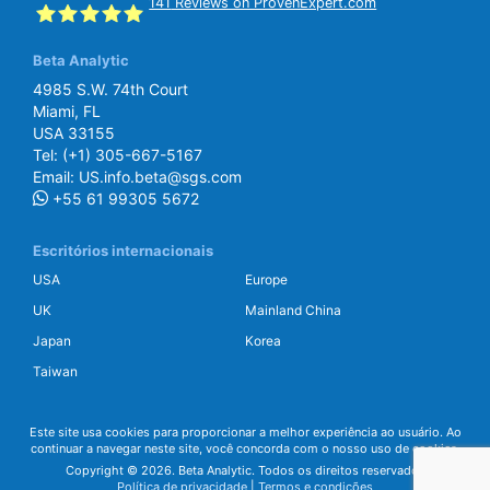
141
Reviews on ProvenExpert.com
Beta Analytic
SGS Beta
4985 S.W. 74th Court
Miami, FL
USA 33155
Tel:
(+1) 305-667-5167
Email:
US.info.beta@sgs.com
+55 61 99305 5672
Escritórios internacionais
USA
Europe
UK
Mainland China
Japan
Korea
Taiwan
Este site usa cookies para proporcionar a melhor experiência ao usuário. Ao
continuar a navegar neste site, você concorda com o nosso uso de cookies.
Copyright © 2026. Beta Analytic. Todos os direitos reservados
Política de privacidade
|
Termos e condições