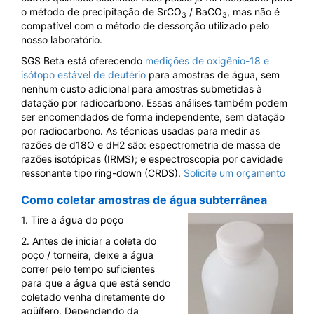
o método de precipitação de SrCO
/ BaCO
, mas não é
3
3
compatível com o método de dessorção utilizado pelo
nosso laboratório.
SGS Beta está oferecendo
medições de oxigênio-18 e
isótopo estável de deutério
para amostras de água, sem
nenhum custo adicional para amostras submetidas à
datação por radiocarbono. Essas análises também podem
ser encomendados de forma independente, sem datação
por radiocarbono. As técnicas usadas para medir as
razões de d18O e dH2 são: espectrometria de massa de
razões isotópicas (IRMS); e espectroscopia por cavidade
ressonante tipo ring-down (CRDS).
Solicite um orçamento
Como coletar amostras de água subterrânea
1. Tire a água do poço
2. Antes de iniciar a coleta do
poço / torneira, deixe a água
correr pelo tempo suficientes
para que a água que está sendo
coletado venha diretamente do
aqüífero. Dependendo da