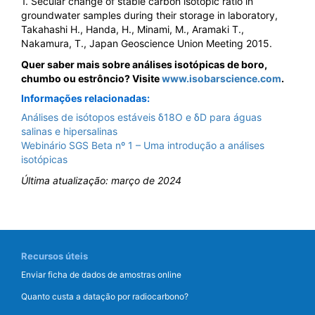
1. Secular change of stable carbon isotopic ratio in
groundwater samples during their storage in laboratory,
Takahashi H., Handa, H., Minami, M., Aramaki T.,
Nakamura, T., Japan Geoscience Union Meeting 2015.
Quer saber mais sobre análises isotópicas de boro,
chumbo ou estrôncio? Visite
www.isobarscience.com
.
Informações relacionadas:
Análises de isótopos estáveis δ18O e δD para águas
salinas e hipersalinas
Webinário SGS Beta nº 1 – Uma introdução a análises
isotópicas
Última atualização:
março de 2024
Recursos úteis
Enviar ficha de dados de amostras online
Quanto custa a datação por radiocarbono?