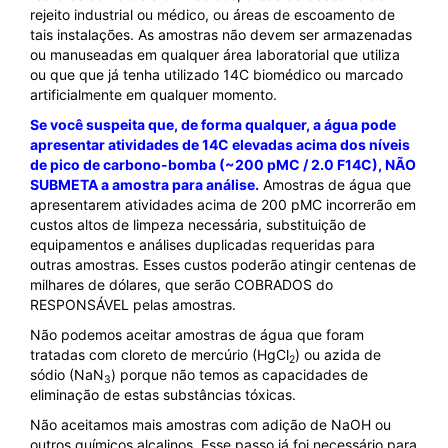
rejeito industrial ou médico, ou áreas de escoamento de
tais instalações. As amostras não devem ser armazenadas
ou manuseadas em qualquer área laboratorial que utiliza
ou que que já tenha utilizado 14C biomédico ou marcado
artificialmente em qualquer momento.
Se você suspeita que, de forma qualquer, a água pode
apresentar atividades de 14C elevadas acima dos níveis
de pico de carbono-bomba (~200 pMC / 2.0 F14C), NÃO
SUBMETA a amostra para análise.
Amostras de água que
apresentarem atividades acima de 200 pMC incorrerão em
custos altos de limpeza necessária, substituição de
equipamentos e análises duplicadas requeridas para
outras amostras. Esses custos poderão atingir centenas de
milhares de dólares, que serão COBRADOS do
RESPONSÁVEL pelas amostras.
Não podemos aceitar amostras de água que foram
tratadas com cloreto de mercúrio (HgCl
) ou azida de
2
sódio (NaN
) porque não temos as capacidades de
3
eliminação de estas substâncias tóxicas.
Não aceitamos mais amostras com adição de NaOH ou
outros químicos alcalinos. Esse passo já foi necessário para