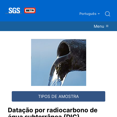
Português
Menu
Datação por radiocarbono de
água subterrânea (DIC)